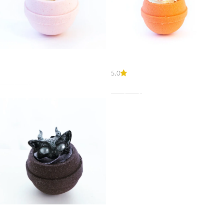
принцесса
Просекко
8,50
€
5.0
В Корзину
8,50
€
В Корзину
Черный кот