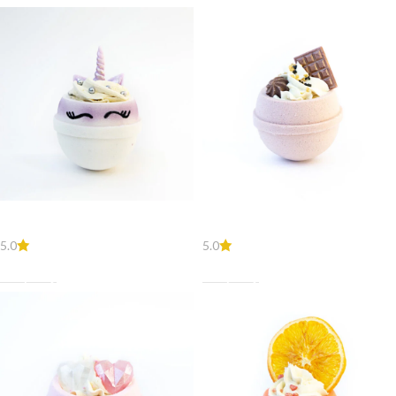
Единорог
Не опаздывай
5.0
5.0
8,50
€
8,50
€
В Корзину
В Корзину