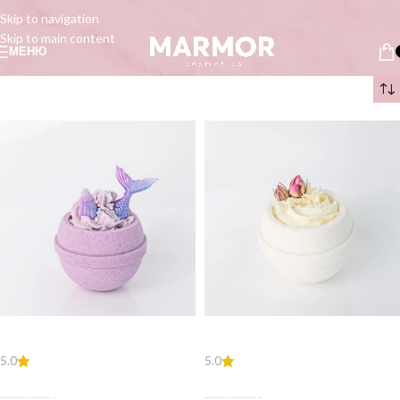
Skip to navigation
Skip to main content
МЕНЮ
Главная
/
бомбочки для ванной
/
Чаши
Аврора
Гуччи
5.0
5.0
8,50
€
8,50
€
В Корзину
В Корзину