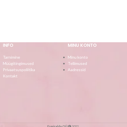
INFO
MINU KONTO
Tarnimine
Minu konto
Müügitingimused
Tellimused
Privaatsuspoliitika
Aadressid
Kontakt
Esmiralda OÜ
2022 .