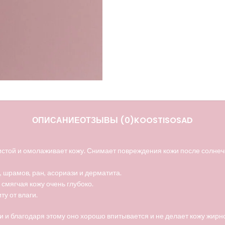
ОПИСАНИЕ
ОТЗЫВЫ (0)
KOOSTISOSAD
овистой и омолаживает кожу. Снимает повреждения кожи после солне
 шрамов, ран, асориази и дерматита.
смягчая кожу очень глубоко.
у от влаги.
 и благодаря этому оно хорошо впитывается и не делает кожу жирно