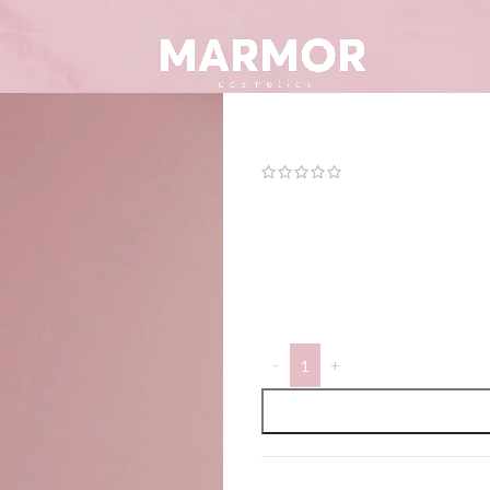
джин-тоник 
(
0
отзывов клиентов
13,90
€
200ml
В наличии