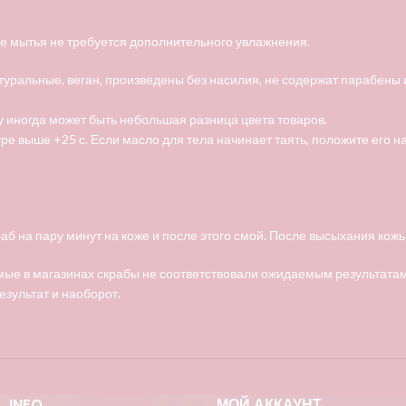
ле мытья не требуется дополнительного увлажнения.
туральные, веган, произведены без насилия, не содержат парабены
 иногда может быть небольшая разница цвета товаров.
е выше +25 с. Если масло для тела начинает таять, положите его н
 на пару минут на коже и после этого смой. После высыхания кожы 
ые в магазинах скрабы не соответствовали ожидаемым результатам.
езультат и наоборот.
INFO
МОЙ АККАУНТ