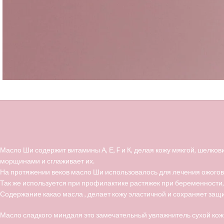
Масло Ши содержит витамины А, Е, F и К, делая кожу мякгой, шелк
морщинами и сглаживает их.
На протяжении веков масло Ши использовалось для лечения ожогов,
Так же используется при профилактике растяжек при беременности, 
Содержание какао масла , делает кожу эластичной и сохраняет защит
Масло сладкого миндаля это замечательный увлажнитель сухой кожи