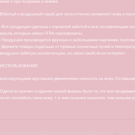
кожи и при псориазе и экземе.
Взбитый и воздушный скраб для тела отлично увлажняет кожу и пос
-Вся продукция сделана с огромной заботой и все составляющие на
масла, которые имеют IFRA сертификаты.
-Продукция производится вручную и небольшими партиями, поэтому
-Держите товары подальше от прямых солнечных лучей и температур
воздушно-взбитую консистенцию, но своих свойств не потеряет.
ИСПОЛЬЗОВАНИЕ:
массирующими круговыми движениями наносить на кожу. Оставьскраб
Одной из причин создания нашей фирмы было то, что все продаваем
хочет поскабить свою кожу, т. е чем сильнее наносите, тем сильнее р