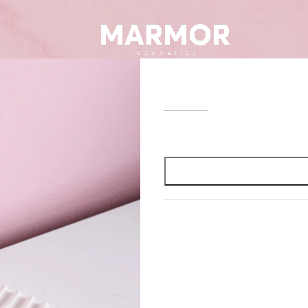
Lagoon n1
8,00
€
13,90
€
В наличии
Категории:
Декоративные под
Follow: