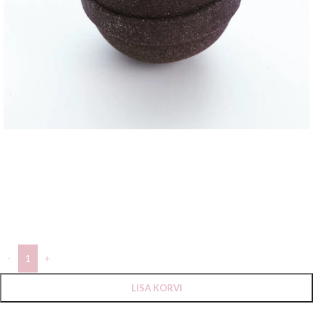
Black cat
8,50
€
Musta kirsi vannipall on tugeva ja elava lõhnaga, mida iseloomustavad
äsja valminud küpsed kirsid, mis pakub erilist vannielamust!
LISA KORVI