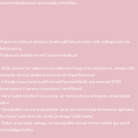
naatriumkarbonaat leevendab põletikku.
Kujud on tehtud seebist, peale palli lahustumist võib sellega käsi või
keha pesta.
Pisikesed seebid on eriti laste lemmikud!
-Kõik tooted on valmistatud väikestes kogustes käsitööna, seega võib
esineda värvi ja disaini erinevusi või imperfektsust
-Lõhnaks kasutame kvaliteetseid aroomiõlisid, mis omavad IFRA
sertifikaati
(International Fragrance Association)
-Vann tuleb kindlasti ära pesta, et mustus/rasu ei koguks enda külge
värvi
-Vannipallid võivad anda kätele värvi, kui neid hoida kihisemise ajal käes.
Kui käed said värvi siis seebi ja veega tuleb maha
-Palun arvestada sellega, et vannipallid võivad mitte sobida iga vanni
materjaliga kokku