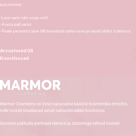
KASUTAMINE:
-Lase vann täis sooja vett
-Aseta pall vanni
-Peale pesemist lase õlil imenduda naha sisse ja naudi siidist tulemust
Arvustused (0)
Koostisosad
Marmor Cosmetics on Eesti naturaalne käsitöö kosmeetika ettevõte,
mille tooted sisaldavad ainult nahasõbralikke koostisosi.
Soovime pakkuda parimaid elamusi ja südamega tehtud tooteid.