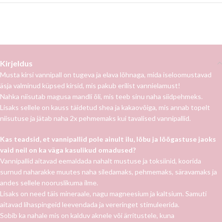
Kategooriad:
Kausid
,
Vannipallid
Follow:
Kirjeldus
Musta kirsi vannipall on tugeva ja elava lõhnaga, mida iseloomustavad
äsja valminud küpsed kirsid, mis pakub erilist vannielamust!
Nahka niisutab magusa mandli õli, mis teeb sinu naha siidpehmeks.
Lisaks sellele on kauss täidetud shea ja kakaovõiga, mis annab topelt
niisutuse ja jätab naha 2x pehmemaks kui tavalised vannipallid.
Kas teadsid, et vannipallid pole ainult ilu, lõbu ja lõõgastuse jaoks
vaid neil on ka väga kasulikud omadused?
Vannipallid aitavad eemaldada nahalt mustuse ja toksiinid, koorida
surnud naharakke muutes naha siledamaks, pehmemaks, säravamaks ja
andes sellele nooruslikuma ilme.
Lisaks on need täis mineraale, nagu magneesium ja kaltsium. Samuti
aitavad lihaspingeid leevendada ja vereringet stimuleerida.
Sobib ka nahale mis on kalduv aknele või ärritustele, kuna