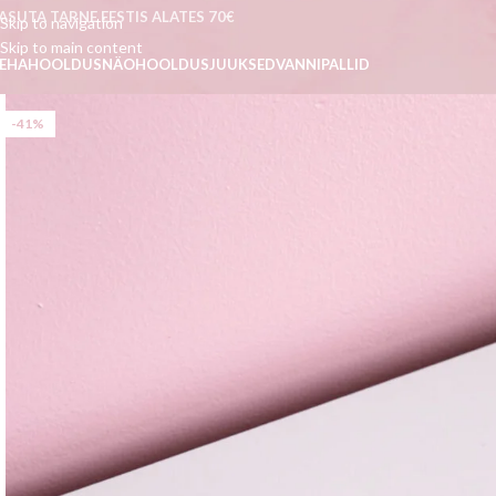
ASUTA TARNE EESTIS ALATES 70€
Skip to navigation
Skip to main content
EHAHOOLDUS
NÄOHOOLDUS
JUUKSED
VANNIPALLID
-41%