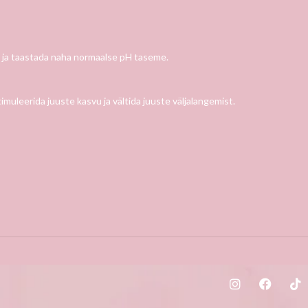
 ja taastada naha normaalse pH taseme.
muleerida juuste kasvu ja vältida juuste väljalangemist.