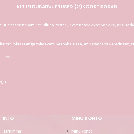
KIRJELDUS
ARVUSTUSED (2)
KOOSTISOSAD
uuendada naharakke, siluda kortse, leevendada akne vaevusi, niisutada
isutab.
Masseerige taimevett peanaha sisse, et parandada vereringet, sti
e lõhn.
ägu.
INFO
MINU KONTO
Tarnimine
Minu konto