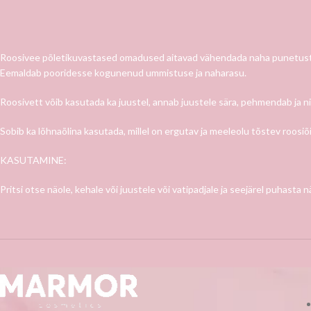
Roosivee põletikuvastased omadused aitavad vähendada naha punetust, 
Eemaldab pooridesse kogunenud ummistuse ja naharasu.
Roosivett võib kasutada ka juustel, annab juustele sära, pehmendab ja ni
Sobib ka lõhnaõlina kasutada, millel on ergutav ja meeleolu tõstev roosiõi
KASUTAMINE:
Pritsi otse näole, kehale või juustele või vatipadjale ja seejärel puhasta n