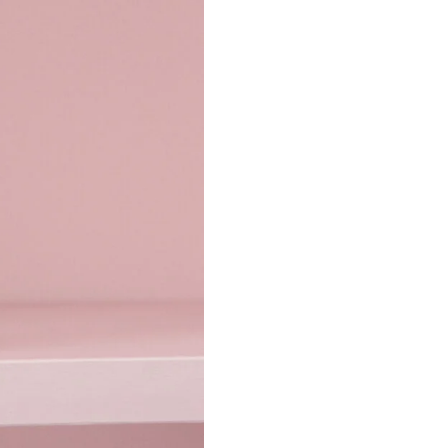
Kategooriad:
Kehahooldus
,
Näo
Silt:
Roosivesi
Follow: