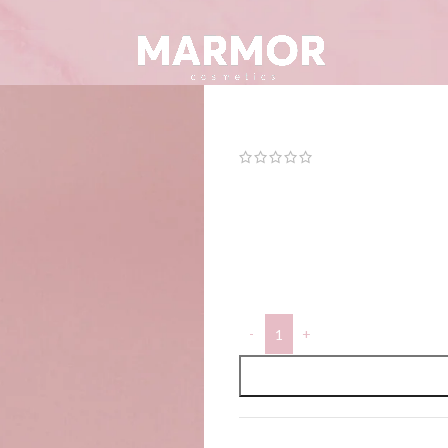
Orgaaniline 
(
2
arvustused)
13,50
€
100ml
Laos