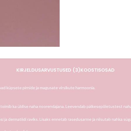
KIRJELDUS
ARVUSTUSED (3)
KOOSTISOSAD
vad küpsete pirnide ja magusate virsikute harmoonia.
ja toimib ka üldise naha noorendajana. Leevendab päikesepõletustest nahak
i ja dermatiidi raviks. Lisaks ennetab rasedusarme ja niisutab nahka süga