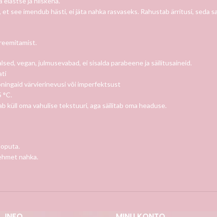
 elastse ja niiskena.
, et see imendub hästi, ei jäta nahka rasvaseks. Rahustab ärritusi, seda 
kreemitamist.
sed, vegan, julmusevabad, ei sisalda parabeene ja säilitusaineid.
ati
ingaid värvierinevusi või imperfektsust
 °C.
b küll oma vahulise tekstuuri, aga säilitab oma headuse.
loputa.
pehmet nahka.
INFO
MINU KONTO