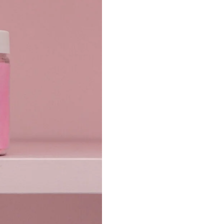
Kategooriad:
Kehahooldus
,
Keh
Follow: