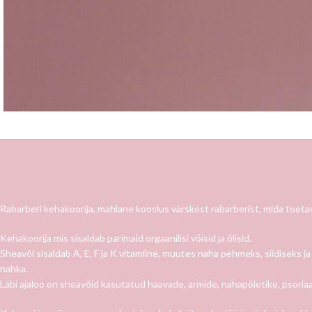
Rabarberi kehakoorija, mahlane kooslus värskest rabarberist, mida toeta
Kehakoorija mis sisaldab parimaid orgaanilisi võisid ja õlisid.
Sheavõi sisaldab A, E, F ja K vitamiine, muutes naha pehmeks, siidiseks 
nahka.
Läbi ajaloo on sheavõid kasutatud haavade, armide, nahapõletike, psoriaas