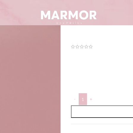
Rabarberi k
(
3
arvustused)
13,90
€
200ml
Laos