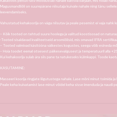
Kakaovõis peituv rasv moodustab nahale kaitsva barjääri, mis hoiab nahka
Magusmandliõli on suurepärane niisutaja kuivale nahale ning tänu sellele
leevendamiseks.
Vahustatud kehakoorija on väga niisutav ja peale pesemist ei vaja nahk 
– Kõik tooted on tehtud suure hoolega ja valitud koostisosad on naturaal
-Tooted sisaldavad kvaliteetseid aroomiõlisid, mis omavad IFRA sertifika
– Tooted valmivad käsitööna väikestes kogustes, seega võib esineda mõn
– Hoia toodet eemal otsesest päikesevalgusest ja temperatuuril alla +25
Kui kehakoorija sulab ära siis pane ta natukeseks külmkappi. Toode kaota
KASUTAMINE:
Masseeri koorija ringjate liigutustega nahale. Lase mõni minut toimida ja 
Peale keha kuivatamist lase minut võidel keha sisse imenduda ja naudi 