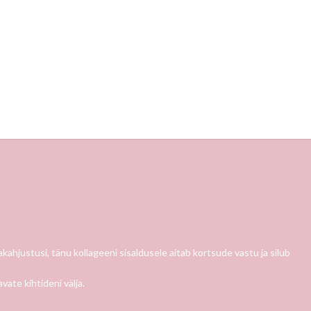
ahjustusi, tänu kollageeni sisaldusele aitab kortsude vastu ja silub
vate kihtideni välja.